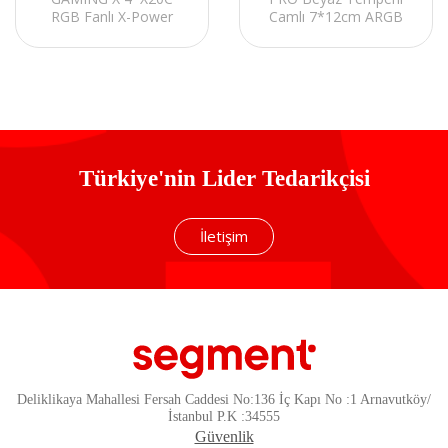
RGB Fanlı X-Power
Camlı 7*12cm ARGB
500W Tempered Camlı
Fan+Kontrolcü
Gaming Oyuncu Kasası
Transparan ATX
Oyuncu Kasası
Türkiye'nin Lider Tedarikçisi
İletişim
Deliklikaya Mahallesi Fersah Caddesi No:136 İç Kapı No :1 Arnavutköy/
İstanbul P.K :34555
Güvenlik