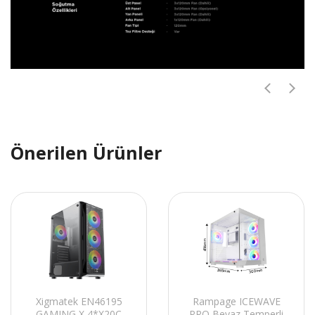
Önerilen Ürünler
Xigmatek EN46195
Rampage ICEWAVE
GAMING X 4*X20C
PRO Beyaz Temperli