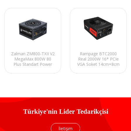
Zalman ZM800-TXII V2
Rampage BTC2000
MegaMax 800W 80
Real 2000W 16* PCIe
Plus Standart Power
VGA Soket 14cm+8cm
Supply
2* Fanlı Bitcoin Power
Supply
Türkiye'nin Lider Tedarikçisi
İletişim