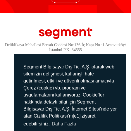
Deliklikaya Mahallesi Fersah Caddesi No:136 İç Kapı No :1 Arnavutköy/
İstanbul P.K :34555
Güvenlik
KVKK Politikamız
Segment Bilgisayar Dış Tic. A.Ş. olarak web
Gizlilik Politikamız
sitemizin gelişmesi, kullanışlı hale
getirilmesi, etkili ve güvenli olması amacıyla
Aydınlatma Metni
Çerez (cookie) vb. program ve
İmha Politikası
uygulamalarını kullanıyoruz. Cookie’ler
444 78 99
hakkında detaylı bilgi için Segment
Bilgisayar Dış Tic. A.Ş. İnternet Sitesi’nde yer
info@segment.com.tr
alan Gizlilik Politikası’nı[e1] ziyaret
edebilirsiniz.
Daha Fazla