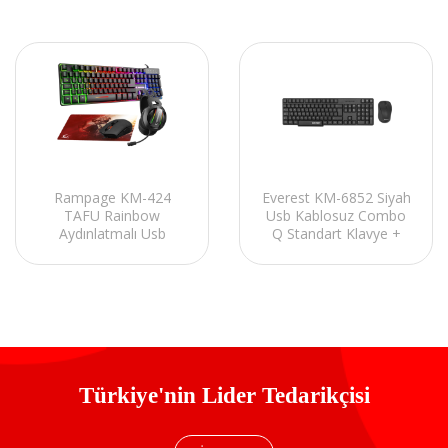
Rampage KM-424
Everest KM-6852 Siyah
TAFU Rainbow
Usb Kablosuz Combo
Aydınlatmalı Usb
Q Standart Klavye +
Gaming Combo Q
Mouse Set
Klavye + Kulaklık +
Mouse + Mousepad
Türkiye'nin Lider Tedarikçisi