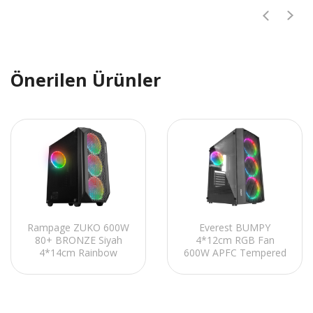
Önerilen Ürünler
Rampage ZUKO 600W
Everest BUMPY
80+ BRONZE Siyah
4*12cm RGB Fan
4*14cm Rainbow
600W APFC Tempered
Temperli Camlı ATX
Camlı ATX Mid-T
Mid-T Gaming Oyuncu
Gaming Oyuncu Kasası
Kasası