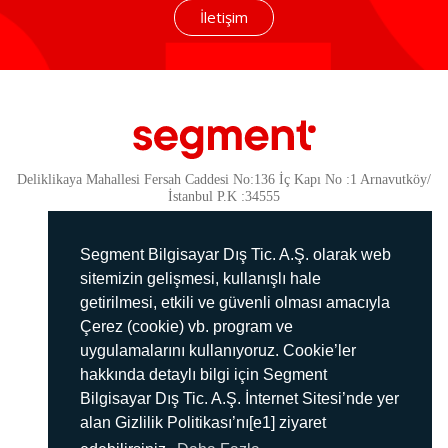
İletişim
Deliklikaya Mahallesi Fersah Caddesi No:136 İç Kapı No :1 Arnavutköy/
İstanbul P.K :34555
Güvenlik
KVKK Politikamız
Segment Bilgisayar Dış Tic. A.Ş. olarak web
Gizlilik Politikamız
sitemizin gelişmesi, kullanışlı hale
getirilmesi, etkili ve güvenli olması amacıyla
Aydınlatma Metni
Çerez (cookie) vb. program ve
İmha Politikası
uygulamalarını kullanıyoruz. Cookie’ler
444 78 99
hakkında detaylı bilgi için Segment
Bilgisayar Dış Tic. A.Ş. İnternet Sitesi’nde yer
info@segment.com.tr
alan Gizlilik Politikası’nı[e1] ziyaret