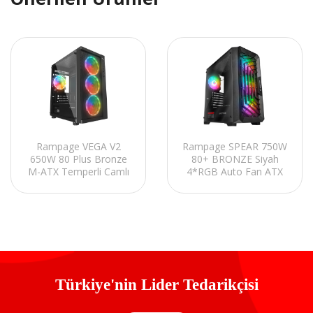
Rampage VEGA V2
Rampage SPEAR 750W
650W 80 Plus Bronze
80+ BRONZE Siyah
M-ATX Temperli Camlı
4*RGB Auto Fan ATX
4*12cm RGB Fan
Mid-T Gaming Oyuncu
Gaming Oyuncu Kasası
Kasası
Türkiye'nin Lider Tedarikçisi