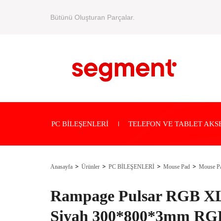
Bütünü Oluşturan Parçalar.
PC BİLEŞENLERİ
TELEFON VE TABLET AKS
Anasayfa
Ürünler
PC BİLEŞENLERİ
Mouse Pad
Mouse P
Rampage Pulsar RGB XL
Siyah 300*800*3mm RGB