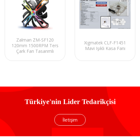
Zalman ZM-SF120
Xigmatek CLF-F1451
120mm 1500RPM Ters
Mavi Işıklı Kasa Fanı
Çark Fan Tasarımlı
ARGB FDB Kasa Fanı
Türkiye'nin Lider Tedarikçisi
İletişim