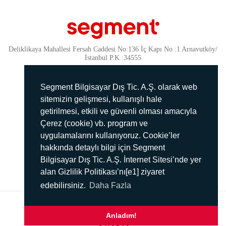
Deliklikaya Mahallesi Fersah Caddesi No:136 İç Kapı No :1 Arnavutköy/
İstanbul P.K :34555
Güvenlik
KVKK Politikamız
Segment Bilgisayar Dış Tic. A.Ş. olarak web
Gizlilik Politikamız
sitemizin gelişmesi, kullanışlı hale
getirilmesi, etkili ve güvenli olması amacıyla
Aydınlatma Metni
Çerez (cookie) vb. program ve
İmha Politikası
uygulamalarını kullanıyoruz. Cookie’ler
444 78 99
hakkında detaylı bilgi için Segment
Bilgisayar Dış Tic. A.Ş. İnternet Sitesi’nde yer
info@segment.com.tr
alan Gizlilik Politikası’nı[e1] ziyaret
edebilirsiniz.
Daha Fazla
2017 ©
SEGMENT
Tüm hakları saklıdır.
Anladım!