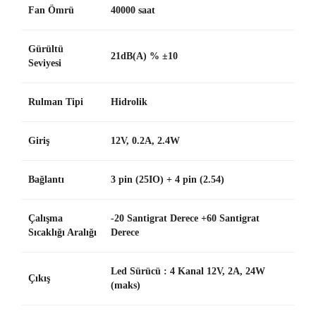
Fan Ömrü
40000 saat
Gürültü
21dB(A) % ±10
Seviyesi
Rulman Tipi
Hidrolik
Giriş
12V, 0.2A, 2.4W
Bağlantı
3 pin (25IO) + 4 pin (2.54)
Çalışma
-20 Santigrat Derece +60 Santigrat
Sıcaklığı Aralığı
Derece
Led Sürücü : 4 Kanal 12V, 2A, 24W
Çıkış
(maks)