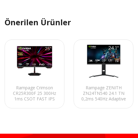
Önerilen Ürünler
Rampage Crimson
Rampage ZENITH
CR25R300F 25 300Hz
ZN24TN540 24.1 TN
1ms CSOT FAST IPS
0,2ms 540Hz Adaptive
FHD Freesync/G-Sync
Sync HDR400 PC Flat
PC Flat Oyuncu
Oyuncu Monitörü
Monitörü