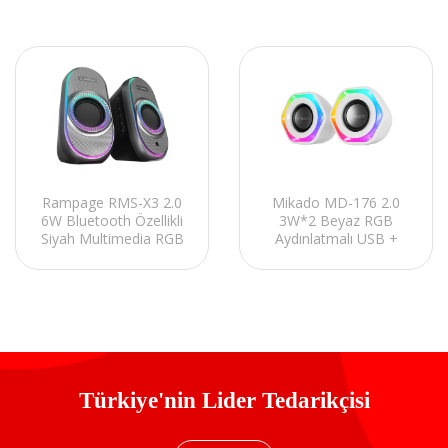
Rampage RMS-X3 2.0
Mikado MD-176 2.0
6W Bluetooth Özellikli
3W*2 Beyaz RGB
Siyah Multimedia RGB
Aydınlatmalı USB +
Işıklı Gaming USB
3.5mm USB 5V
Speaker
Speaker Hoparlör
Türkiye'nin Lider Tedarikçisi