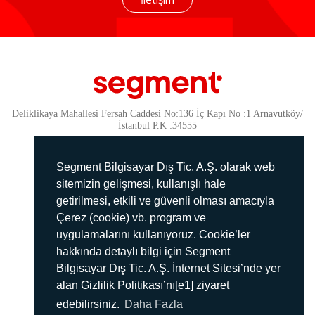
Deliklikaya Mahallesi Fersah Caddesi No:136 İç Kapı No :1 Arnavutköy/
İstanbul P.K :34555
Güvenlik
KVKK Politikamız
Segment Bilgisayar Dış Tic. A.Ş. olarak web
Gizlilik Politikamız
sitemizin gelişmesi, kullanışlı hale
getirilmesi, etkili ve güvenli olması amacıyla
Aydınlatma Metni
Çerez (cookie) vb. program ve
İmha Politikası
uygulamalarını kullanıyoruz. Cookie’ler
444 78 99
hakkında detaylı bilgi için Segment
Bilgisayar Dış Tic. A.Ş. İnternet Sitesi’nde yer
info@segment.com.tr
alan Gizlilik Politikası’nı[e1] ziyaret
edebilirsiniz.
Daha Fazla