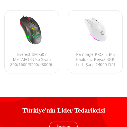
Everest SM-G07
Rampage PROTE M5
METAFOR Usb Siyah
Kablosuz Beyaz RGB
800/1600/3200/4800/6400
Ledli Şarjlı 24000 DPI
dpi RGB Gaming
3311 Sensor Gaming
Mouse
Oyuncu Mouse
Türkiye'nin Lider Tedarikçisi
İletişim