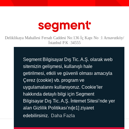
Deliklikaya Mahallesi Fersah Caddesi No:136 İç Kapı No :1 Arnavutköy/
İstanbul P.K :34555
Güvenlik
KVKK Politikamız
Segment Bilgisayar Dış Tic. A.Ş. olarak web
Gizlilik Politikamız
sitemizin gelişmesi, kullanışlı hale
getirilmesi, etkili ve güvenli olması amacıyla
Aydınlatma Metni
Çerez (cookie) vb. program ve
İmha Politikası
uygulamalarını kullanıyoruz. Cookie’ler
444 78 99
hakkında detaylı bilgi için Segment
Bilgisayar Dış Tic. A.Ş. İnternet Sitesi’nde yer
info@segment.com.tr
alan Gizlilik Politikası’nı[e1] ziyaret
edebilirsiniz.
Daha Fazla
2017 ©
SEGMENT
Tüm hakları saklıdır.