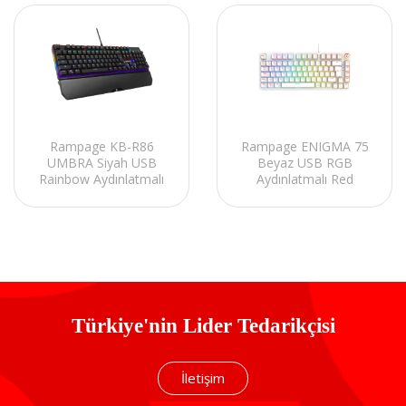
Rampage KB-R86
Rampage ENIGMA 75
UMBRA Siyah USB
Beyaz USB RGB
Rainbow Aydınlatmalı
Aydınlatmalı Red
Blue Switch US Layout
Switch Tam Türkçe
English Mekanik
1800 Kompakt Dizilim
Gaming Oyuncu Klavye
Gaming Mekanik
Klavye
Türkiye'nin Lider Tedarikçisi
İletişim