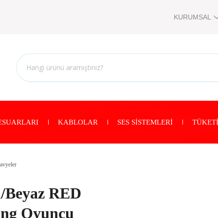
KURUMSAL
ESUARLARI
KABLOLAR
SES SİSTEMLERİ
TÜKETİ
avyeler
/Beyaz RED
ng Oyuncu