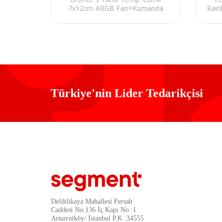
 ATX PC
7x12cm ARGB Fan+Kumanda
Rain
Siyah Oyuncu Kasası
Türkiye'nin Lider Tedarikçisi
Deliklikaya Mahallesi Fersah
Caddesi No:136 İç Kapı No :1
Arnavutköy/ İstanbul P.K :34555