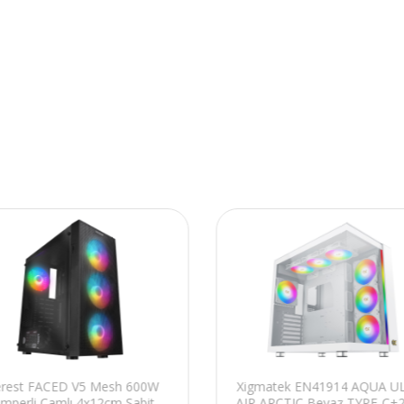
erest FACED V5 Mesh 600W
Xigmatek EN41914 AQUA U
mperli Camlı 4x12cm Sabit
AIR ARCTIC Beyaz TYPE-C+