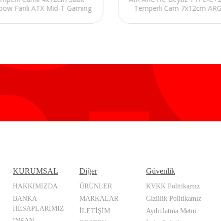
bow Fanlı ATX Mid-T Gaming
Temperli Cam 7x12cm AR
Oyuncu Kasası
ARGB Şeritli E-ATX Gami
Oyuncu Kas
KURUMSAL
Diğer
Güvenlik
HAKKIMIZDA
ÜRÜNLER
KVKK Politikamız
BANKA
MARKALAR
Gizlilik Politikamız
HESAPLARIMIZ
İLETİŞİM
Aydınlatma Metni
İNSAN