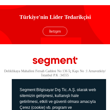
Türkiye'nin Lider Tedarikçisi
İletişim
Deliklikaya Mahallesi Fersah Caddesi No:136 İç Kapı No :1 Arnavutköy/
İstanbul P.K :34555
Güvenlik
KVKK Politikamız
Segment Bilgisayar Dış Tic. A.Ş. olarak web
Gizlilik Politikamız
sitemizin gelişmesi, kullanışlı hale
getirilmesi, etkili ve güvenli olması amacıyla
Aydınlatma Metni
Çerez (cookie) vb. program ve
İmha Politikası