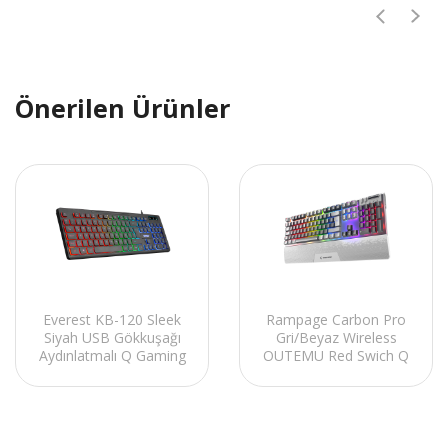
Önerilen Ürünler
Everest KB-120 Sleek
Rampage Carbon Pro
Siyah USB Gökkuşağı
Gri/Beyaz Wireless
Aydınlatmalı Q Gaming
OUTEMU Red Swich Q
Oyuncu Klavyesi
Gaming Oyuncu Klavye
Bilek Destekli RGB