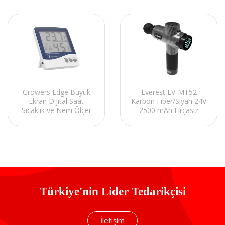
Everest EV-MT52
Growers Edge Büyük
Karbon Fiber/Siyah 24V
Ekran Dijital Saat
2500 mAh Fırçasız
Sıcaklık ve Nem Ölçer
Motor 3960 RPM Hız
10 Başlıklı Kablosuz
Sporcu Masaj
Tabancası
Türkiye'nin Lider Tedarikçisi
İletişim