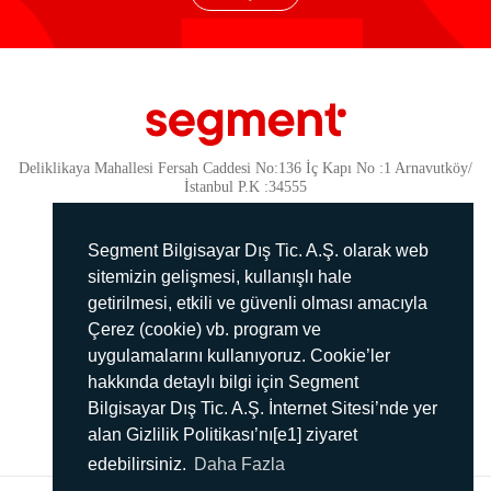
Deliklikaya Mahallesi Fersah Caddesi No:136 İç Kapı No :1 Arnavutköy/
İstanbul P.K :34555
Güvenlik
KVKK Politikamız
Segment Bilgisayar Dış Tic. A.Ş. olarak web
Gizlilik Politikamız
sitemizin gelişmesi, kullanışlı hale
getirilmesi, etkili ve güvenli olması amacıyla
Aydınlatma Metni
Çerez (cookie) vb. program ve
İmha Politikası
uygulamalarını kullanıyoruz. Cookie’ler
444 78 99
hakkında detaylı bilgi için Segment
Bilgisayar Dış Tic. A.Ş. İnternet Sitesi’nde yer
info@segment.com.tr
alan Gizlilik Politikası’nı[e1] ziyaret
edebilirsiniz.
Daha Fazla