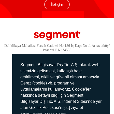
İletişim
Deliklikaya Mahallesi Fersah Caddesi No:136 İç Kapı No :1 Arnavutköy/
İstanbul P.K :34555
Güvenlik
KVKK Politikamız
Segment Bilgisayar Dış Tic. A.Ş. olarak web
Gizlilik Politikamız
sitemizin gelişmesi, kullanışlı hale
getirilmesi, etkili ve güvenli olması amacıyla
Aydınlatma Metni
Çerez (cookie) vb. program ve
İmha Politikası
uygulamalarını kullanıyoruz. Cookie’ler
444 78 99
hakkında detaylı bilgi için Segment
Bilgisayar Dış Tic. A.Ş. İnternet Sitesi’nde yer
info@segment.com.tr
alan Gizlilik Politikası’nı[e1] ziyaret