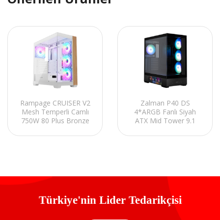
Rampage CRUISER V2
Zalman P40 DS
Mesh Temperli Camlı
4*ARGB Fanlı Siyah
750W 80 Plus Bronze
ATX Mid Tower 9.1
Beyaz 4*12cm ARGB
LCD Gaming Oyuncu
Fan Oyuncu Kasası
Kasası
Türkiye'nin Lider Tedarikçisi