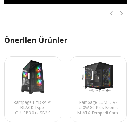
Önerilen Ürünler
Rampage HYDRA V1
Rampage LUMID V2
BLACK Type-
750W 80 Plus Bronze
C+USB3.0+USB2.0
M-ATX Temperli Camlı
4*ARGB Fan+Hub E-
5*12cm ARGB Fan
ATX Exclusive Gaming
Siyah Oyuncu Kasası
Oyuncu Kasası