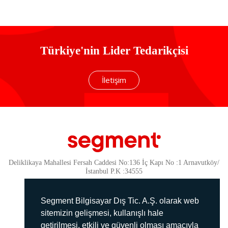
Türkiye'nin Lider Tedarikçisi
İletişim
Deliklikaya Mahallesi Fersah Caddesi No:136 İç Kapı No :1 Arnavutköy/
İstanbul P.K :34555
Güvenlik
KVKK Politikamız
Segment Bilgisayar Dış Tic. A.Ş. olarak web
Gizlilik Politikamız
sitemizin gelişmesi, kullanışlı hale
getirilmesi, etkili ve güvenli olması amacıyla
Aydınlatma Metni