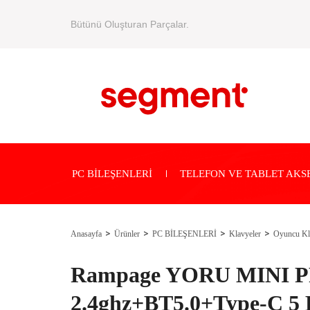
Bütünü Oluşturan Parçalar.
PC BİLEŞENLERİ
TELEFON VE TABLET AKS
Anasayfa
Ürünler
PC BİLEŞENLERİ
Klavyeler
Oyuncu Kl
Rampage YORU MINI P
2.4ghz+BT5.0+Type-C 5 