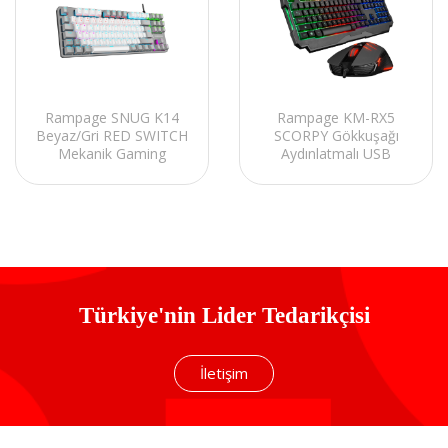
Rampage SNUG K14
Rampage KM-RX5
Beyaz/Gri RED SWITCH
SCORPY Gökkuşağı
Mekanik Gaming
Aydınlatmalı USB
Oyuncu Klavye
Oyuncu Klavye ve
Rainbow TKL
Mouse Tam Türkçe
Gaming Combo
Türkiye'nin Lider Tedarikçisi
İletişim