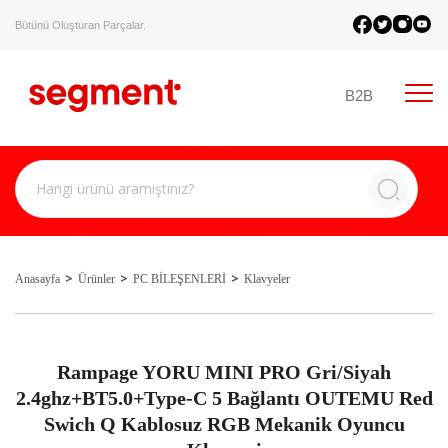
Bütünü Oluşturan Parçalar.
B2B
Anasayfa
Ürünler
PC BİLEŞENLERİ
Klavyeler
Rampage YORU MINI PRO Gri/Siyah
2.4ghz+BT5.0+Type-C 5 Bağlantı OUTEMU Red
Swich Q Kablosuz RGB Mekanik Oyuncu