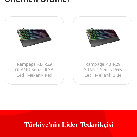
Rampage KB-R29
Rampage KB-R29
GRAND Series RGB
GRAND Series RGB
Ledli Mekanik Red
Ledli Mekanik Blue
Optical Switch Gaming
Optical Switch Gaming
Oyuncu Klavyesi
Oyuncu Klavyesi
Türkiye'nin Lider Tedarikçisi