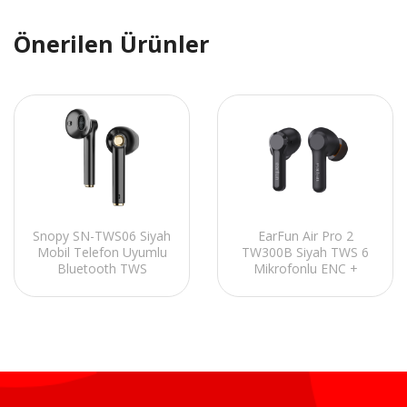
Önerilen Ürünler
Snopy SN-TWS06 Siyah
EarFun Air Pro 2
Mobil Telefon Uyumlu
TW300B Siyah TWS 6
Bluetooth TWS
Mikrofonlu ENC +
Mikrofonlu Kulaklık
Hybrid ANC IPX5 Tere
Dayanıklı Bluetooth
Gerçek Kablosuz
Kulaklık