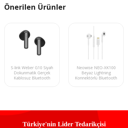
Önerilen Ürünler
S-link Weber G10 Siyah
Neowise NEO-XK100
Dokunmatik Gerçek
Beyaz Lightning
Kablosuz Bluetooth
Konnektörlü Bluetooth
V5.1 TWS Mikrofonlu
Kablolu Kulak içi
Kulaklık
Mikrofonlu Kulaklık
Türkiye'nin Lider Tedarikçisi