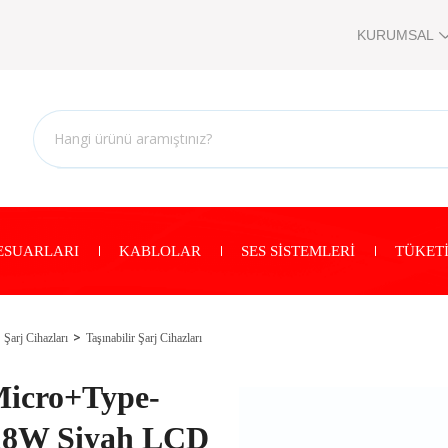
KURUMSAL
ESUARLARI
KABLOLAR
SES SİSTEMLERİ
TÜKETİ
Şarj Cihazları
Taşınabilir Şarj Cihazları
Micro+Type-
8W Siyah LCD