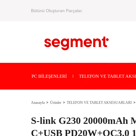
Bütünü Oluşturan Parçalar.
PC BİLEŞENLERİ
TELEFON VE TABLET AKS
Anasayfa
Ürünler
TELEFON VE TABLET AKSESUARLARI
S-link G230 20000mAh 
C+USB PD20W+QC3.0 1