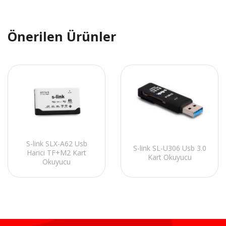
Önerilen Ürünler
S-link SLX-A62 Usb
S-link SL-U306 Usb 3.0
Harici TF+M2 Kart
Kart Okuyucu
Okuyucu