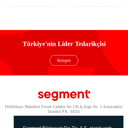
Cihazı
Taşınabilir Pil Şarj
Cihazı
Türkiye'nin Lider Tedarikçisi
İletişim
Deliklikaya Mahallesi Fersah Caddesi No:136 İç Kapı No :1 Arnavutköy/
İstanbul P.K :34555
Güvenlik
KVKK Politikamız