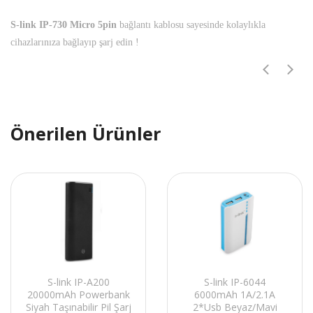
S-link IP-730 Micro 5pin
bağlantı kablosu sayesinde kolaylıkla
cihazlarınıza bağlayıp şarj edin !
Önerilen Ürünler
S-link IP-A200
S-link IP-6044
20000mAh Powerbank
6000mAh 1A/2.1A
Siyah Taşınabilir Pil Şarj
2*Usb Beyaz/Mavi