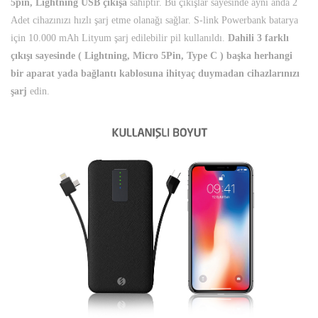
5pin, Lightning USB çıkışa
sahiptir. Bu çıkışlar sayesinde aynı anda 2
Adet cihazınızı hızlı şarj etme olanağı sağlar. S-link Powerbank batarya
için 10.000 mAh Lityum şarj edilebilir pil kullanıldı.
Dahili 3 farklı
çıkışı sayesinde ( Lightning, Micro 5Pin, Type C ) başka herhangi
bir aparat yada bağlantı kablosuna ihityaç duymadan cihazlarınızı
şarj
edin.