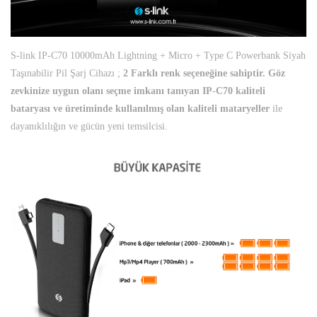
S-link IP-C70 10000mAh Lightning + Micro + Type C Powerbank Siyah
Taşınabilir Pil Şarj Cihazı ;
2 Farklı renk seçeneğine sahiptir. Göz
zevkinize uygun olanı seçme imkanı tanıyan IP-C70 kaliteli
bataryası ve üretiminde kullanılmış olan kaliteli mataryeller
ile
dayanıklılığın ve gücün yeni temsilcisi.