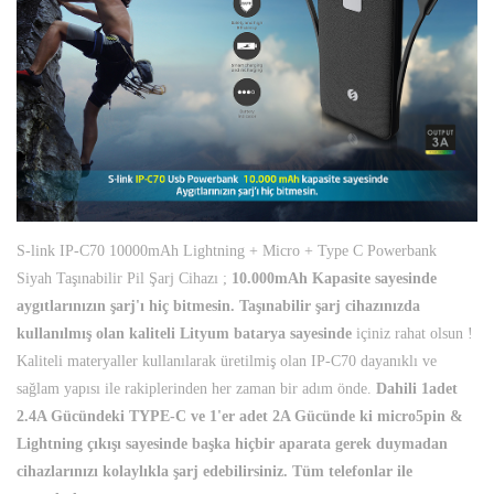
S-link IP-C70 10000mAh Lightning + Micro + Type C Powerbank
Siyah Taşınabilir Pil Şarj Cihazı ;
10.000mAh Kapasite sayesinde
aygıtlarınızın şarj'ı hiç bitmesin. Taşınabilir şarj cihazınızda
kullanılmış olan kaliteli Lityum batarya sayesinde
içiniz rahat olsun !
Kaliteli materyaller kullanılarak üretilmiş olan IP-C70 dayanıklı ve
sağlam yapısı ile rakiplerinden her zaman bir adım önde.
Dahili 1adet
2.4A Gücündeki TYPE-C ve 1'er adet 2A Gücünde ki micro5pin &
Lightning çıkışı sayesinde başka hiçbir aparata gerek duymadan
cihazlarınızı kolaylıkla şarj edebilirsiniz. Tüm telefonlar ile