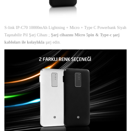
S-link IP-C70 10000mAh Lightning + Micro + Type C Powerbank Siyah
Taşınabilir Pil Şarj Cihazı ;
Şarj cihazını Micro 5pin & Type-c şarj
kabloları ile kolaylıkla
şarj edin.