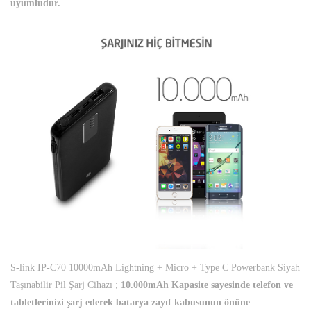
uyumludur.
S-link IP-C70 10000mAh Lightning + Micro + Type C Powerbank Siyah
Taşınabilir Pil Şarj Cihazı ;
10.000mAh Kapasite sayesinde telefon ve
tabletlerinizi şarj ederek batarya zayıf kabusunun önüne