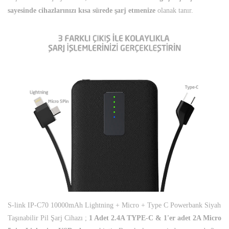
sayesinde cihazlarınızı kısa sürede şarj etmenize
olanak tanır.
S-link IP-C70 10000mAh Lightning + Micro + Type C Powerbank Siyah
Taşınabilir Pil Şarj Cihazı ;
1 Adet 2.4A TYPE-C & 1'er adet 2A Micro