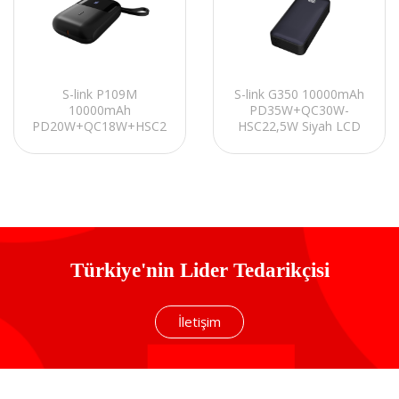
S-link P109M
S-link G350 10000mAh
10000mAh
PD35W+QC30W-
PD20W+QC18W+HSC22.5W
HSC22,5W Siyah LCD
Siyah LCD Taşınabilir
Taşınabilir Pil Şarj
Pil Şarj Cihazı
Cihazı Powerbank
Powerbank
Türkiye'nin Lider Tedarikçisi
İletişim