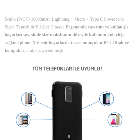
S-link IP-C70 10000mAh Lightning + Micro + Type C Powerbank
Siyah Taşınabilir Pil Şarj Cihazı ;
Ergonomik tasarımı ve kullanışlı
boyutları sayesinde size maksimum düzeyde kullanım kolaylığı
sağlar. Iphone X'e eşit boyutlarda tasarlanmış olan IP-C70 şık ve
kompakt
olarak dizayn edilmiştir.