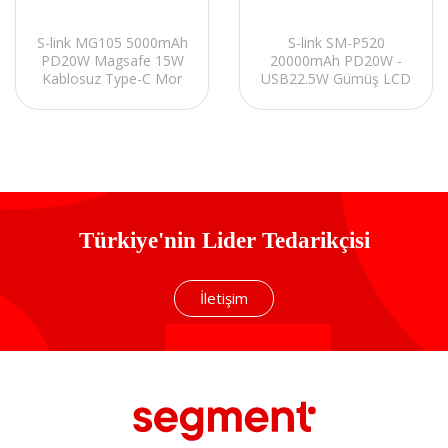
S-link MG105 5000mAh
S-link SM-P520
PD20W Magsafe 15W
20000mAh PD20W -
Kablosuz Type-C Mor
USB22.5W Gümüş LCD
Taşınabilir Metal Şarj
Taşınabilir Semi-Solid
Cihazı Powerbank
Batarya Powerbank
Türkiye'nin Lider Tedarikçisi
İletişim