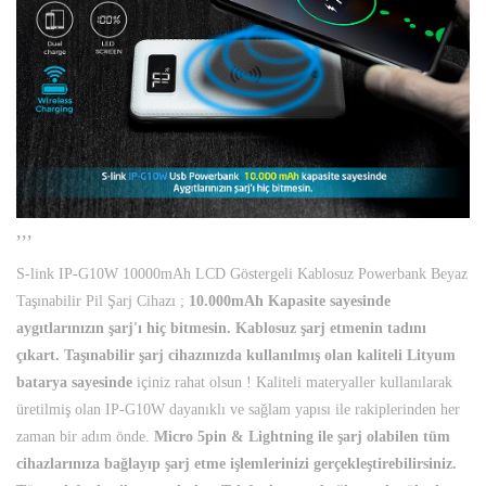
,,,
S-link IP-G10W 10000mAh LCD Göstergeli Kablosuz Powerbank Beyaz
Taşınabilir Pil Şarj Cihazı ;
10.000mAh Kapasite sayesinde
aygıtlarınızın şarj'ı hiç bitmesin. Kablosuz şarj etmenin tadını
çıkart. Taşınabilir şarj cihazınızda kullanılmış olan kaliteli Lityum
batarya sayesinde
içiniz rahat olsun ! Kaliteli materyaller kullanılarak
üretilmiş olan IP-G10W dayanıklı ve sağlam yapısı ile rakiplerinden her
zaman bir adım önde.
Micro 5pin & Lightning ile şarj olabilen tüm
cihazlarınıza bağlayıp şarj etme işlemlerinizi gerçekleştirebilirsiniz.