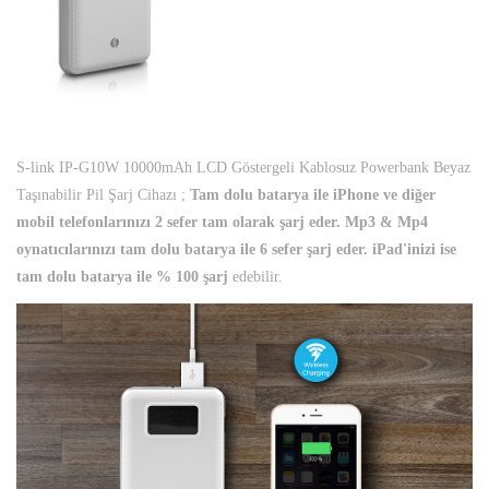
S-link IP-G10W 10000mAh LCD Göstergeli Kablosuz Powerbank Beyaz
Taşınabilir Pil Şarj Cihazı ;
Tam dolu batarya ile iPhone ve diğer
mobil telefonlarınızı 2 sefer tam olarak şarj eder. Mp3 & Mp4
oynatıcılarınızı tam dolu batarya ile 6 sefer şarj eder. iPad'inizi ise
tam dolu batarya ile % 100 şarj
edebilir.