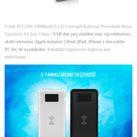
S-link IP-G10W 10000mAh LCD Göstergeli Kablosuz Powerbank Beyaz
Taşınabilir Pil Şarj Cihazı ;
USB'den şarj olabilen tüm cep telefonları,
akıllı telefonlar, Apple ürünleri ( iPod, iPad, iPhone ) tüm tablet
PC'ler, ile uyumludur.
Rahatlıkla aygıtlarınızı bağlayıp şarj
edebilirsiniz.