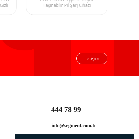
izli
Taşınabilir Pil Şarj Cihazı
PD20W
azı
Powerbank
Taş
İletişim
444 78 99
info@segment.com.tr