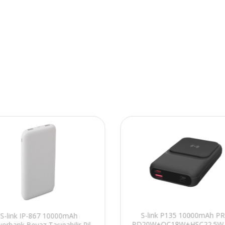
S-link P135 10000mAh P
S-link IP-867 10000mAh
PD20W+QC18W+HSC22.5W
erbank Beyaz Taşınabilir Pil