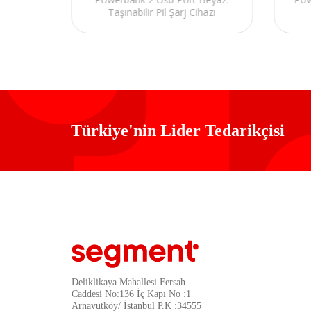
hazı
Taşınabilir Pil Şarj Cihazı
Türkiye'nin Lider Tedarikçisi
Deliklikaya Mahallesi Fersah
Caddesi No:136 İç Kapı No :1
Arnavutköy/ İstanbul P.K :34555