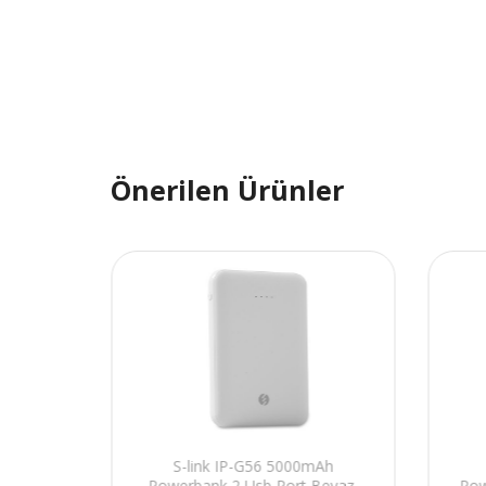
Önerilen Ürünler
mAh
S-link IP-G56 5000mAh
Siyah
Powerbank 2 Usb Port Beyaz.
Pow