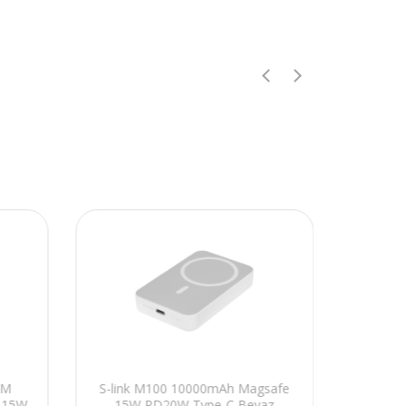
RM
S-link M100 10000mAh Magsafe
S
 15W
15W PD20W Type-C Beyaz