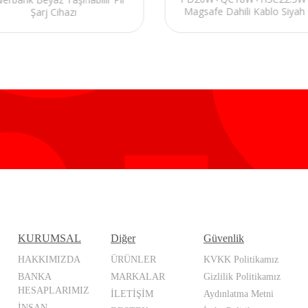
Magsafe Dahili Kablo Siyah G
Şarj Cihazı
LED Taşınabilir Pil Şarj Cih
Power
KURUMSAL
Diğer
Güvenlik
HAKKIMIZDA
ÜRÜNLER
KVKK Politikamız
BANKA
MARKALAR
Gizlilik Politikamız
HESAPLARIMIZ
İLETİŞİM
Aydınlatma Metni
İNSAN