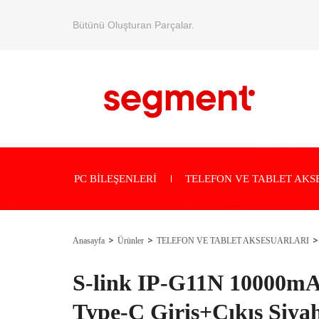
Bütünü Oluşturan Parçalar.
PC BİLEŞENLERİ
TELEFON VE TABLET AKS
Anasayfa
Ürünler
TELEFON VE TABLET AKSESUARLARI
S-link IP-G11N 10000m
Type-C Giriş+Çıkış Siyah 