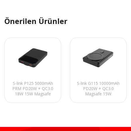
Önerilen Ürünler
S-link P125 5000mAh
S-link G115 10000mAh
PRM PD20W + QC3.0
PD20W + QC3.0
18W 15W Magsafe
Magsafe 15W
Siyah Gizli LED
Kablosuz USB+Type-C
Taşınabilir Pil Şarj
Siyah Taşınabilir Pil Şarj
Cihazı Powerbank
Cihazı Powerbank