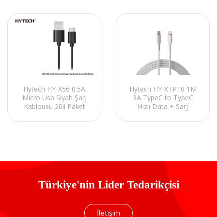
Hytech HY-XTP10 1M
Hytech HY-X56 0.5A
3A TypeC to TypeC
Micro Usb Siyah Şarj
Hızlı Data + Sarj
Kablousu 20li Paket
Kablosu
Türkiye'nin Lider Tedarikçisi
İletişim