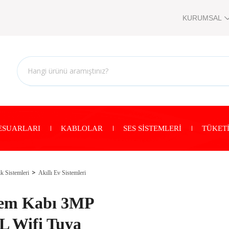
KURUMSAL
ESUARLARI
KABLOLAR
SES SİSTEMLERİ
TÜKETİ
k Sistemleri
Akıllı Ev Sistemleri
Yem Kabı 3MP
6L Wifi Tuya