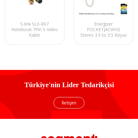
Energizer
S-link SLX-R07
POCKETJACWH2
Notebook 7Pin S-Video
Stereo 3.5 to 3.5 Beyaz
Kablo
Ses Kablosu
Türkiye'nin Lider Tedarikçisi
İletişim