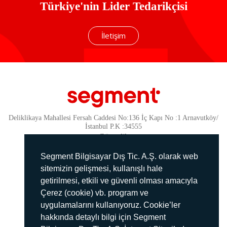
Türkiye'nin Lider Tedarikçisi
İletişim
Deliklikaya Mahallesi Fersah Caddesi No:136 İç Kapı No :1 Arnavutköy/
İstanbul P.K :34555
Güvenlik
KVKK Politikamız
Segment Bilgisayar Dış Tic. A.Ş. olarak web
Gizlilik Politikamız
sitemizin gelişmesi, kullanışlı hale
getirilmesi, etkili ve güvenli olması amacıyla
Aydınlatma Metni
Çerez (cookie) vb. program ve
İmha Politikası
uygulamalarını kullanıyoruz. Cookie’ler
444 78 99
hakkında detaylı bilgi için Segment