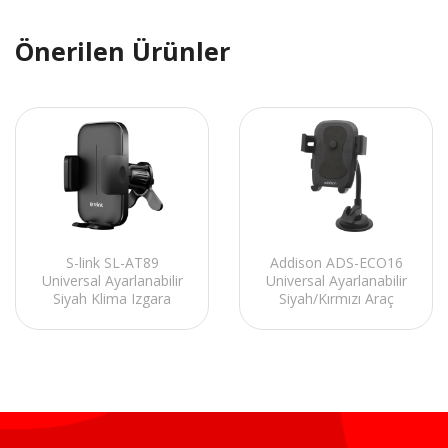
Önerilen Ürünler
S-link SL-AT89
Addison ADS-ECO16
Universal Ayarlanabilir
Universal Ayarlanabilir
Siyah Klima Izgara
Siyah/Kırmızı Araç
Üzeri Araç Telefon
Telefon Tutucu
Tutucu