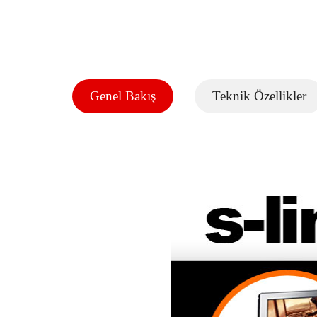
Genel Bakış
Teknik Özellikler