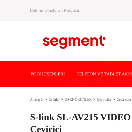
Bütünü Oluşturan Parçalar.
PC BİLEŞENLERİ
TELEFON VE TABLET AKS
Anasayfa
Ürünler
SARF ÜRÜNLER
Çeviriciler
Çeviriciler
S-link SL-AV215 VIDE
Çevirici