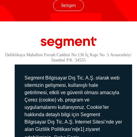
İletişim
Deliklikaya Mahallesi Fersah Caddesi No:136 İç Kapı No :1 Arnavutköy/
İstanbul P.K :34555
Güvenlik
KVKK Politikamız
Segment Bilgisayar Dış Tic. A.Ş. olarak web
Gizlilik Politikamız
sitemizin gelişmesi, kullanışlı hale
getirilmesi, etkili ve güvenli olması amacıyla
Aydınlatma Metni
Çerez (cookie) vb. program ve
İmha Politikası
uygulamalarını kullanıyoruz. Cookie’ler
444 78 99
hakkında detaylı bilgi için Segment
Bilgisayar Dış Tic. A.Ş. İnternet Sitesi’nde yer
info@segment.com.tr
alan Gizlilik Politikası’nı[e1] ziyaret