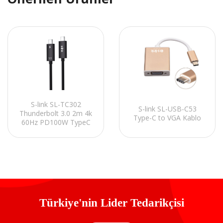
S-link SL-TC302
S-link SL-USB-C53
Thunderbolt 3.0 2m 4k
Type-C to VGA Kablo
60Hz PD100W TypeC
to TypeC 40Gbps Hızlı
Data Kablosu
Türkiye'nin Lider Tedarikçisi