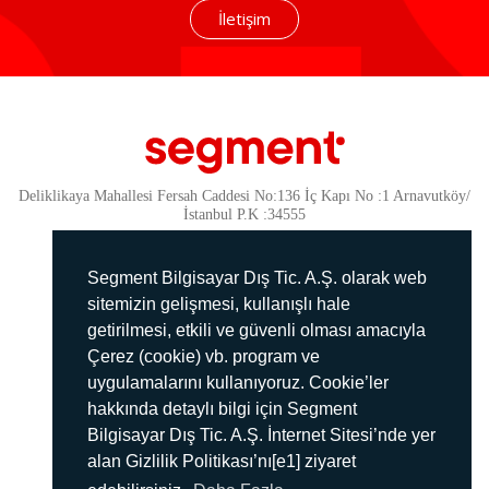
İletişim
Deliklikaya Mahallesi Fersah Caddesi No:136 İç Kapı No :1 Arnavutköy/
İstanbul P.K :34555
Güvenlik
KVKK Politikamız
Segment Bilgisayar Dış Tic. A.Ş. olarak web
Gizlilik Politikamız
sitemizin gelişmesi, kullanışlı hale
getirilmesi, etkili ve güvenli olması amacıyla
Aydınlatma Metni
Çerez (cookie) vb. program ve
İmha Politikası
uygulamalarını kullanıyoruz. Cookie’ler
444 78 99
hakkında detaylı bilgi için Segment
Bilgisayar Dış Tic. A.Ş. İnternet Sitesi’nde yer
info@segment.com.tr
alan Gizlilik Politikası’nı[e1] ziyaret