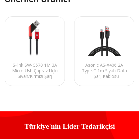
S-link SW-C570 1M 3A
Asonic AS-X406 2A
Micro Usb Çapraz Uçlu
Type-C 1m Siyah Data
Siyah/Kırmızı Şarj
+ Şarj Kablosu
Kablosu
Türkiye'nin Lider Tedarikçisi