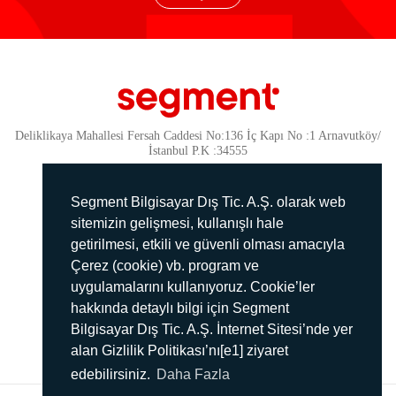
Deliklikaya Mahallesi Fersah Caddesi No:136 İç Kapı No :1 Arnavutköy/
İstanbul P.K :34555
Güvenlik
KVKK Politikamız
Segment Bilgisayar Dış Tic. A.Ş. olarak web
Gizlilik Politikamız
sitemizin gelişmesi, kullanışlı hale
getirilmesi, etkili ve güvenli olması amacıyla
Aydınlatma Metni
Çerez (cookie) vb. program ve
İmha Politikası
uygulamalarını kullanıyoruz. Cookie’ler
444 78 99
hakkında detaylı bilgi için Segment
Bilgisayar Dış Tic. A.Ş. İnternet Sitesi’nde yer
info@segment.com.tr
alan Gizlilik Politikası’nı[e1] ziyaret
edebilirsiniz.
Daha Fazla