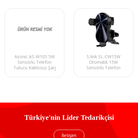
Asonic AS-W105 5W
S-link SL-CW15W
Sensörlü Telefon
Otomatik 15W
Tutucu Kablosuz Şarj
Sensörlü Telefon
Cihazı
Tutucu Kablosuz Şarj
Cihazı
Türkiye'nin Lider Tedarikçisi
İletişim