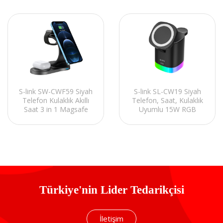
S-link SW-CWF59 Siyah
S-link SL-CW19 Siyah
Telefon Kulaklık Akıllı
Telefon, Saat, Kulaklık
Saat 3 in 1 Magsafe
Uyumlu 15W RGB
Kablosuz Şarj Cihazı
Kablosuz Şarj Cihazı
Türkiye'nin Lider Tedarikçisi
İletişim