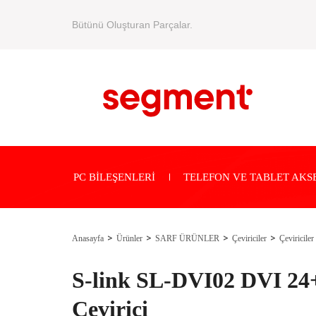
Bütünü Oluşturan Parçalar.
PC BİLEŞENLERİ
TELEFON VE TABLET AKS
Anasayfa
Ürünler
SARF ÜRÜNLER
Çeviriciler
Çeviriciler
S-link SL-DVI02 DVI 24
Çevirici