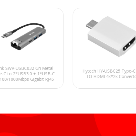
link SWV-USBC032 Gri Metal
Hytech HY-USBC25 Type-C 
e-C to 2*USB3.0 + 1*USB-C
TO HDMI 4k*2k Convert
100/1000Mbps Gigabit RJ45
Adaptör