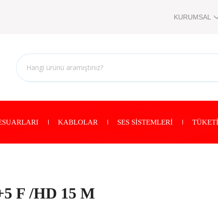
KURUMSAL
ESUARLARI
KABLOLAR
SES SİSTEMLERİ
TÜKETİ
+5 F /HD 15 M