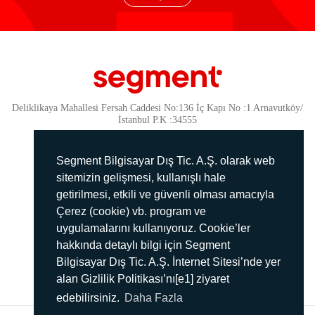
Deliklikaya Mahallesi Fersah Caddesi No:136 İç Kapı No :1 Arnavutköy/
İstanbul P.K :34555
Güvenlik
KVKK Politikamız
Segment Bilgisayar Dış Tic. A.Ş. olarak web
Gizlilik Politikamız
sitemizin gelişmesi, kullanışlı hale
getirilmesi, etkili ve güvenli olması amacıyla
Aydınlatma Metni
Çerez (cookie) vb. program ve
İmha Politikası
uygulamalarını kullanıyoruz. Cookie’ler
444 78 99
hakkında detaylı bilgi için Segment
Bilgisayar Dış Tic. A.Ş. İnternet Sitesi’nde yer
info@segment.com.tr
alan Gizlilik Politikası’nı[e1] ziyaret
edebilirsiniz.
Daha Fazla