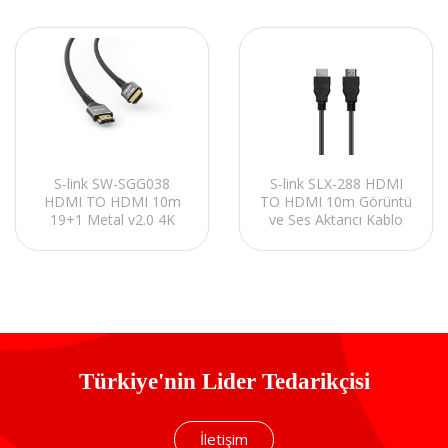
S-link SW-SGG038
S-link SLX-288 HDMI
HDMI TO HDMI 10m
TO HDMI 10m Görüntü
19+1 Metal v2.0 4K
ve Ses Aktarıcı Kablo
(4096*2160) 30Hz
Hdmi Kablo
Türkiye'nin Lider Tedarikçisi
İletişim