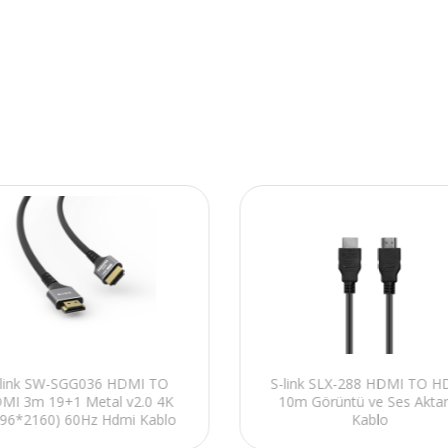
-link SW-SGG036 HDMI TO
S-link SLX-288 HDMI TO H
MI 3m 19+1 Metal v2.0 4K
10m Görüntü ve Ses Aktar
096*2160) 60Hz Hdmi Kablo
Kablo