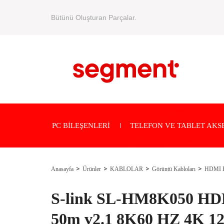
Bütünü Oluşturan Parçalar.
PC BİLEŞENLERİ
TELEFON VE TABLET AKS
Anasayfa
Ürünler
KABLOLAR
Görüntü Kabloları
HDMI K
S-link SL-HM8K050 H
50m v2.1 8K60 HZ 4K 1