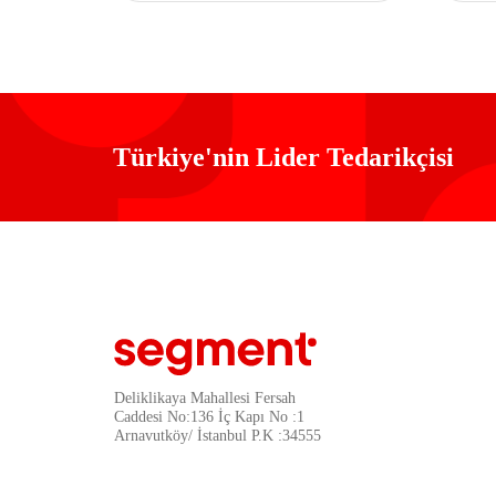
Türkiye'nin Lider Tedarikçisi
Deliklikaya Mahallesi Fersah
Caddesi No:136 İç Kapı No :1
Arnavutköy/ İstanbul P.K :34555