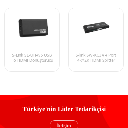
S-Link SL-UH495 USB
S-link SW-KC34 4 Port
To HDMI Dönüştürücü
4K*2K HDMI Splitter
Türkiye'nin Lider Tedarikçisi
İletişim