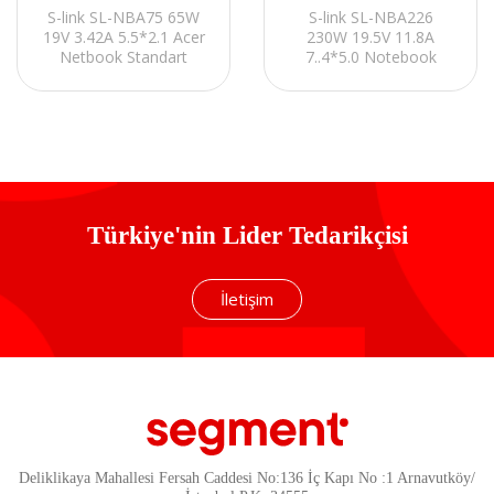
S-link SL-NBA75 65W
S-link SL-NBA226
19V 3.42A 5.5*2.1 Acer
230W 19.5V 11.8A
Netbook Standart
7..4*5.0 Notebook
Adaptör
Standart Adaptör
Türkiye'nin Lider Tedarikçisi
İletişim
Deliklikaya Mahallesi Fersah Caddesi No:136 İç Kapı No :1 Arnavutköy/