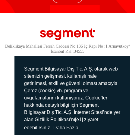
Deliklikaya Mahallesi Fersah Caddesi No:136 İç Kapı No :1 Arnavutköy/
İstanbul P.K :34555
Güvenlik
KVKK Politikamız
Segment Bilgisayar Dış Tic. A.Ş. olarak web
Gizlilik Politikamız
sitemizin gelişmesi, kullanışlı hale
getirilmesi, etkili ve güvenli olması amacıyla
Aydınlatma Metni
Çerez (cookie) vb. program ve
İmha Politikası
uygulamalarını kullanıyoruz. Cookie’ler
444 78 99
hakkında detaylı bilgi için Segment
Bilgisayar Dış Tic. A.Ş. İnternet Sitesi’nde yer
info@segment.com.tr
alan Gizlilik Politikası’nı[e1] ziyaret
edebilirsiniz.
Daha Fazla