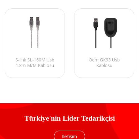
S-link SL-160M Usb
Oem GK93 Usb
1.8m M/M Kablosu
Kablosu
Türkiye'nin Lider Tedarikçisi
İletişim