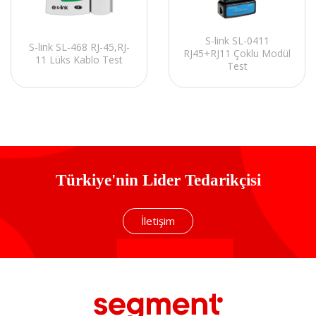
S-link SL-0411
S-link SL-468 RJ-45,RJ-
RJ45+RJ11 Çoklu Modül
11 Lüks Kablo Test
Test
Türkiye'nin Lider Tedarikçisi
İletişim