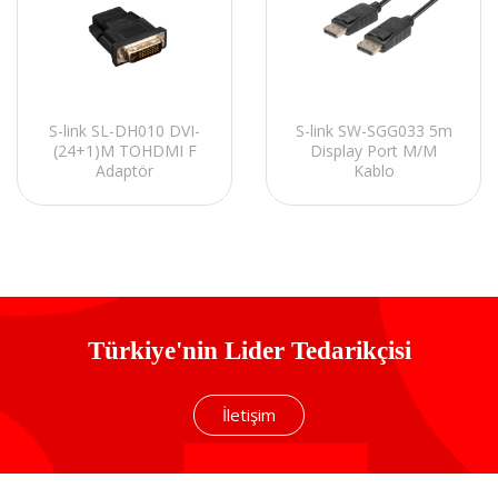
S-link SL-DH010 DVI-
S-link SW-SGG033 5m
(24+1)M TOHDMI F
Display Port M/M
Adaptör
Kablo
Türkiye'nin Lider Tedarikçisi
İletişim