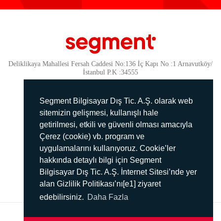
Deliklikaya Mahallesi Fersah Caddesi No:136 İç Kapı No :1 Arnavutköy/
İstanbul P.K :34555
Güvenlik
KVKK Politikamız
Segment Bilgisayar Dış Tic. A.Ş. olarak web
Gizlilik Politikamız
sitemizin gelişmesi, kullanışlı hale
getirilmesi, etkili ve güvenli olması amacıyla
Aydınlatma Metni
Çerez (cookie) vb. program ve
İmha Politikası
uygulamalarını kullanıyoruz. Cookie’ler
444 78 99
hakkında detaylı bilgi için Segment
Bilgisayar Dış Tic. A.Ş. İnternet Sitesi’nde yer
info@segment.com.tr
alan Gizlilik Politikası’nı[e1] ziyaret
edebilirsiniz.
Daha Fazla
2017 ©
SEGMENT
Tüm hakları saklıdır.