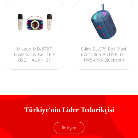
Mikado MD-57BT
S-link SL-S79 Roll Mavi
Endless 5W Bej TF +
6W 1200mAh USB-TF-
USB + AUX + BT
TWS-IPX5 Bluetooth
Destekli 2 Wireless
Hoparlör
Karaoke Mikrofon
1200mAh Taşınabilir
Speaker
Türkiye'nin Lider Tedarikçisi
İletişim