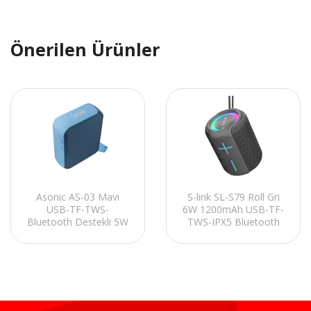
Önerilen Ürünler
Asonic AS-03 Mavi
S-link SL-S79 Roll Gri
USB-TF-TWS-
6W 1200mAh USB-TF-
Bluetooth Destekli 5W
TWS-IPX5 Bluetooth
1200mAh Type-C
Hoparlör
Speaker