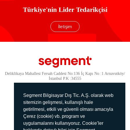
Türkiye'nin Lider Tedarikçisi
İletişim
Deliklikaya Mahallesi Fersah Caddesi No:136 İç Kapı No :1 Arnavutköy/
İstanbul P.K :34555
Güvenlik
KVKK Politikamız
Segment Bilgisayar Dış Tic. A.Ş. olarak web
Gizlilik Politikamız
sitemizin gelişmesi, kullanışlı hale
getirilmesi, etkili ve güvenli olması amacıyla
Aydınlatma Metni
Çerez (cookie) vb. program ve
İmha Politikası
uygulamalarını kullanıyoruz. Cookie’ler
444 78 99