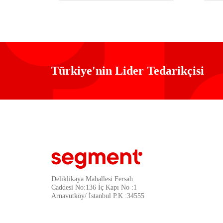
Türkiye'nin Lider Tedarikçisi
Deliklikaya Mahallesi Fersah
Caddesi No:136 İç Kapı No :1
Arnavutköy/ İstanbul P.K :34555