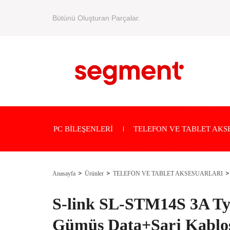
Bütünü Oluşturan Parçalar.
PC BİLEŞENLERİ
TELEFON VE TABLET AKS
Anasayfa
Ürünler
TELEFON VE TABLET AKSESUARLARI
S-link SL-STM14S 3A Ty
Gümüş Data+Şarj Kablo