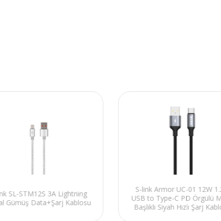
S-link Armor UC-01 12W 1
ink SL-STM12S 3A Lightning
USB to Type-C PD Örgülü M
al Gümüş Data+Şarj Kablosu
Başlıklı Siyah Hızlı Şarj Kab